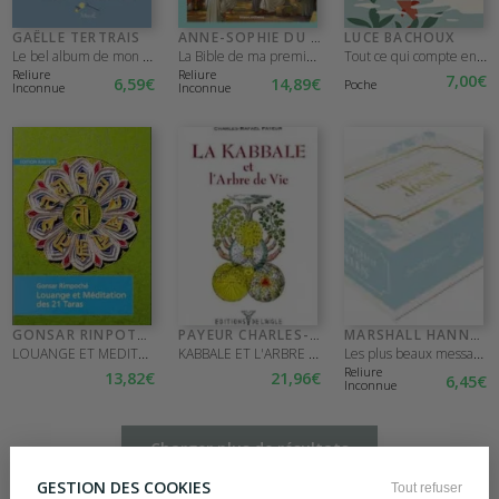
GAËLLE TERTRAIS
ANNE-SOPHIE DU BOUETIEZ
LUCE BACHOUX
Le bel album de mon baptême
La Bible de ma première communion
Tout ce qui compte en cet instant
Reliure
Reliure
7
,00
€
6
,59
€
14
,89
€
Poche
Inconnue
Inconnue
GONSAR RINPOTCHE
PAYEUR CHARLES-RAFAE
MARSHALL HANNART E.
LOUANGE ET MEDITATION DES 21 TARAS
KABBALE ET L'ARBRE DE VIE
Les plus beaux messages de Jésus
Reliure
13
,82
€
21
,96
€
6
,45
€
Inconnue
Charger plus de résultats
GESTION DES COOKIES
Tout refuser