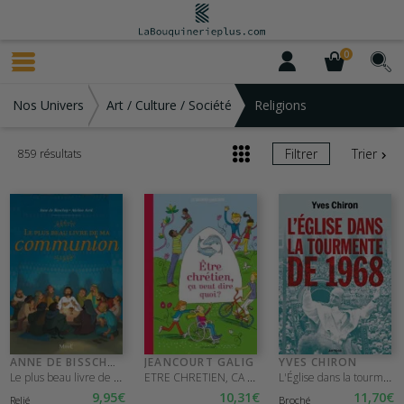
0
Nos Univers
Art / Culture / Société
Religions
Filtrer
Trier
859 résultats
ANNE DE BISSCHOP
JEANCOURT GALIG
YVES CHIRON
Le plus beau livre de ma communion
ETRE CHRETIEN, CA VEUT DIRE QUOI ?
L'Église dans la tourmente de 1968
9
,95
€
10
,31
€
11
,70
€
Relié
Broché