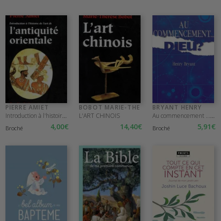
PIERRE AMIET
BOBOT MARIE-THE
BRYANT HENRY
Introduction à l'histoire de l'art de l'Antiquité orientale
Au commencement ...Dieu ?
L'ART CHINOIS
4
,00
€
14
,40
€
5
,91
€
Broché
Broché