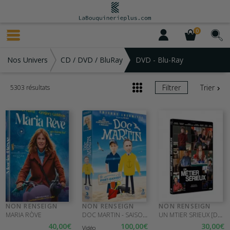
0
Nos Univers
CD / DVD / BluRay
DVD - Blu-Ray
Filtrer
Trier
5303 résultats
NON RENSEIGN
NON RENSEIGN
NON RENSEIGN
DOC MARTIN - SAISON 4 - 3DVD
UN MTIER SRIEUX [DVD]
MARIA RÒVE
40
,00
€
100
,00
€
30
,00
€
Vidéo