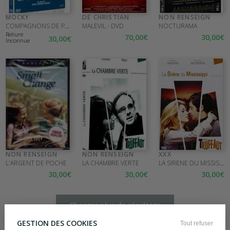
MOCKY
DE CHRISTIAN
NON RENSEIGN
COMPAGNONS DE POMPONNETTE
MALEVIL - DVD
NOCTURAMA
Reliure
70
,00
€
30
,00
€
30
,00
€
Inconnue
NON RENSEIGN
NON RENSEIGN
XXX
LA SIRENE DU MISSISSIPI - DVD
L'ARGENT DE POCHE
LA CHAMBRE VERTE
30
,00
€
30
,00
€
30
,00
€
Charger plus de résultats
GESTION DES COOKIES
Tout refuser