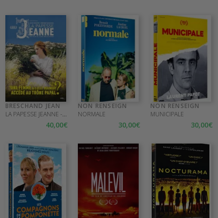
BRESCHAND JEAN
NON RENSEIGN
NON RENSEIGN
LA PAPESSE JEANNE - DVD
NORMALE
MUNICIPALE
40
,00
€
30
,00
€
30
,00
€