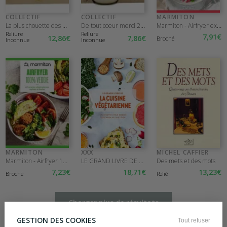
COLLECTIF
COLLECTIF
MARMITON
La plus chouette des maîtresses
De tout coeur merci 2026
Marmiton - Airfryer express - 60 recettes plus rapides qu'une...
Reliure
Reliure
7
,91
€
12
,86
€
7
,86
€
Broché
Inconnue
Inconnue
MARMITON
XXX
MICHEL CAFFIER
Marmiton - Airfryer 100% Veggie - 60 recettes végétariennes rapides...
LE GRAND LIVRE DE LA CUISINE VEGETARIENN
Des mets et des mots
7
,23
€
18
,71
€
13
,23
€
Broché
Relié
Charger plus de résultats
GESTION DES COOKIES
Tout refuser