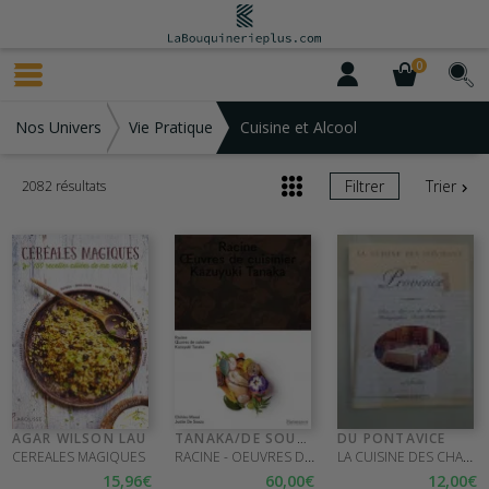
0
Nos Univers
Vie Pratique
Cuisine et Alcool
Filtrer
Trier
2082 résultats
AGAR WILSON LAU
TANAKA/DE SOUZA
DU PONTAVICE
RACINE - OEUVRES DE CUISINIER
LA CUISINE DES CHATEAUX DE PROVENCE
CEREALES MAGIQUES
15
,96
€
60
,00
€
12
,00
€