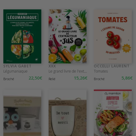
SYLVIA GABET
XXX
OCCELLI LAURENT
Le grand livre de l'extracteur de jus
Légumaniaque
Tomates
22
,50
€
15
,26
€
5
,86
€
Broché
Relié
Broché