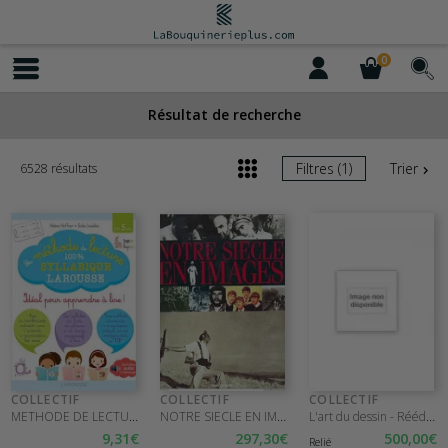
0
Résultat de recherche
Filtres (1)
Trier
6528 résultats
COLLECTIF
COLLECTIF
COLLECTIF
METHODE DE LECTURE SYLLABIQUE LAROUSSE
NOTRE SIECLE EN IMAGES
L'art du dessin - Réédition de Lumen Picturae et Delineationis
9
,31
€
297
,30
€
500
,00
€
Relié