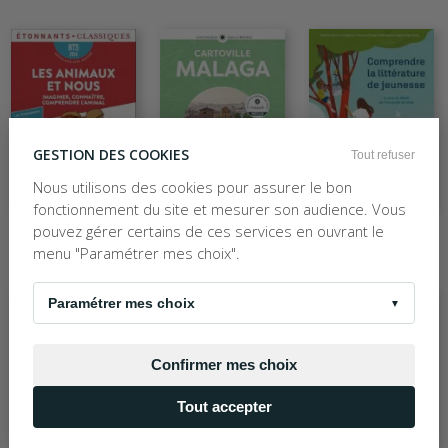
GESTION DES COOKIES
Tout refuser
Nous utilisons des cookies pour assurer le bon
fonctionnement du site et mesurer son audience. Vous
COLLECTIF
COLLECTIF
COLLECTIF
pouvez gérer certains de ces services en ouvrant le
LES ANIMAUX ET NOUS - IMAGINER, CONNAITR
COMPRENDRE LA LITTERATURE DE JEUNESSE -
Malaga
menu "Paramétrer mes choix".
6
,50
€
6
,50
€
15
,75
€
Broché
Paramétrer mes choix
▼
Confirmer mes choix
Tout accepter