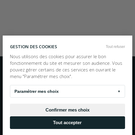
GESTION DES COOKIES
Tout refuser
Nous utilisons des cookies pour assurer le bon
Inscription à la newsletter
fonctionnement du site et mesurer son audience. Vous
pouvez gérer certains de ces services en ouvrant le
OK
menu "Paramétrer mes choix".
Nous écrire
TEL :
05 56 97 25 88
10h30 - 19h00 Numéro non surtaxé
Paramétrer mes choix
▼
© 1983 - 2026 La Bouquinerie Plus - Tous droits réservés
Mentions Légales
Conditions Générales de Vente
Confirmer mes choix
Site propulsé par
Negocian.Cloud
Tout accepter
Réalisation cofinancée par l'Union européene avec
le Fond européen de développement régional.