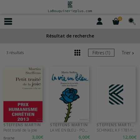
0
Résultat de recherche
Filtres (1)
Trier
3 résultats
STEFFENS MARTIN
STEFFENS MARTIN
STEFFENS MARTIN
e
LA VIE EN BLEU - POURQUOI LA VIE EST BEL
SCHINKEL K F 1781/1841
Petit traité de la joie
3
,00
€
6
,00
€
12
,00
€
Broché