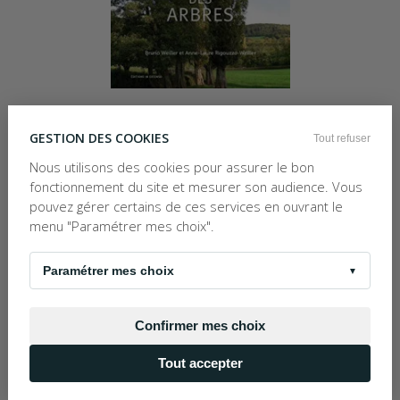
120,00 €
Prix net :
GESTION DES COOKIES
Tout refuser
En stock
Nous utilisons des cookies pour assurer le bon
fonctionnement du site et mesurer son audience. Vous
Occasion Bon état
pouvez gérer certains de ces services en ouvrant le
menu "Paramétrer mes choix".
Ajouter au panier
Paramétrer mes choix
▼
Disponible dans 1 Magasin
Confirmer mes choix
Voir le guide des états
Tout accepter