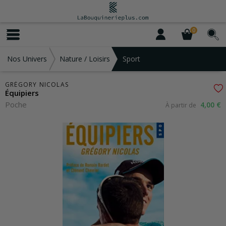
0
Nos Univers
Nature / Loisirs
Sport
GRÉGORY NICOLAS
Équipiers
Poche
4,00 €
À partir de