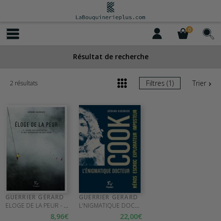
0
Résultat de recherche
Filtres (1)
Trier
2 résultats
GUERRIER GERARD
GUERRIER GERARD
ELOGE DE LA PEUR - A L'USAGE DES AVENTUR
L'NIGMATIQUE DOCTEUR COOK - L'NIGMATIQ
8
,96
€
22
,00
€