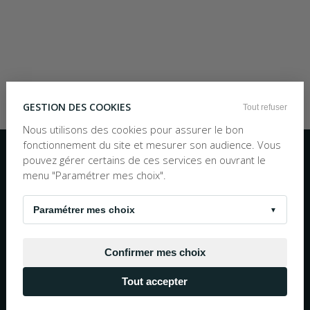
GESTION DES COOKIES
Tout refuser
Nous utilisons des cookies pour assurer le bon
Inscription à la newsletter
fonctionnement du site et mesurer son audience. Vous
pouvez gérer certains de ces services en ouvrant le
OK
menu "Paramétrer mes choix".
Nous écrire
TEL :
05 56 97 25 88
10h30 - 19h00 Numéro non surtaxé
Paramétrer mes choix
▼
© 1983 - 2026 La Bouquinerie Plus - Tous droits réservés
Mentions Légales
Conditions Générales de Vente
Confirmer mes choix
Site propulsé par
Negocian.Cloud
Tout accepter
Réalisation cofinancée par l'Union européene avec
le Fond européen de développement régional.