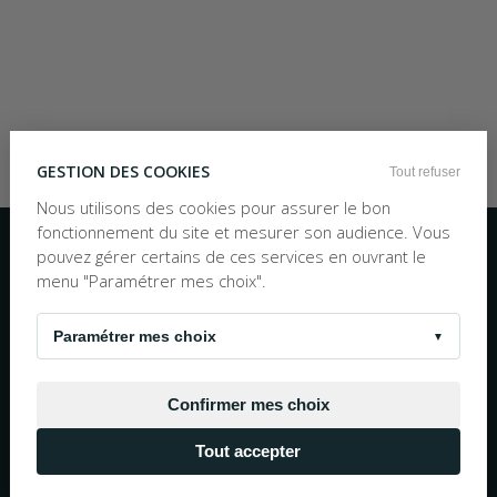
GESTION DES COOKIES
Tout refuser
Nous utilisons des cookies pour assurer le bon
Inscription à la newsletter
fonctionnement du site et mesurer son audience. Vous
pouvez gérer certains de ces services en ouvrant le
OK
menu "Paramétrer mes choix".
Nous écrire
TEL :
05 56 97 25 88
10h30 - 19h00 Numéro non surtaxé
Paramétrer mes choix
▼
© 1983 - 2026 La Bouquinerie Plus - Tous droits réservés
Mentions Légales
Conditions Générales de Vente
Confirmer mes choix
Site propulsé par
Negocian.Cloud
Tout accepter
Réalisation cofinancée par l'Union européene avec
le Fond européen de développement régional.