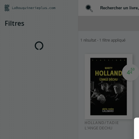
Filtres
1 résultat
- 1 filtre appliqué
Recherche
Toutes les rubriques
,53
4
État du livre
€
Acceptable
Bon état
Comme Neuf
Neuf
Très bon état
HOLLAND/TADIE
L'ANGE DECHU
Stock