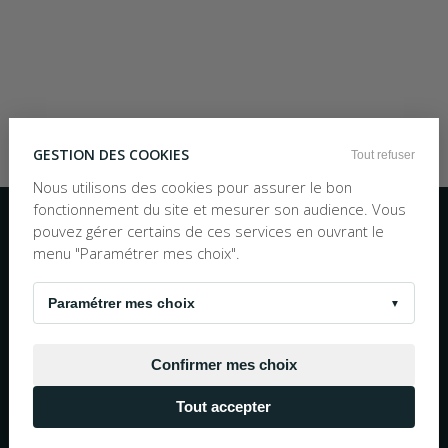
GESTION DES COOKIES
Tout refuser
Nous utilisons des cookies pour assurer le bon
Inscription à la newsletter
fonctionnement du site et mesurer son audience. Vous
pouvez gérer certains de ces services en ouvrant le
OK
menu "Paramétrer mes choix".
Nous écrire
TEL :
05 56 97 25 88
10h30 - 19h00 Numéro non surtaxé
Paramétrer mes choix
▼
© 1983 - 2026 La Bouquinerie Plus - Tous droits réservés
Mentions Légales
Conditions Générales de Vente
Confirmer mes choix
Site propulsé par
Negocian.Cloud
Tout accepter
Réalisation cofinancée par l'Union européene avec
le Fond européen de développement régional.