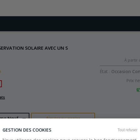
SERVATION SOLAIRE AVEC UN S
À partir 
,00
,96
,96
23
8
22
€
€
€
État :
Occasion C
e
Prix ne
ats
mme Neuf
Ajouter au panier
SÉBASTIEN CARASSOU
EMMANUEL BEAUDOIN
DOBRIJEVIC MICH
compris
L'Astronomie comme vous ne l'avez jamais vue - Nouv. éd.
Découverte de l'astronomie par l'exemple - La planète extrasolaire...
GESTION DES COOKIES
Tout refuser
Broché
Broché
B