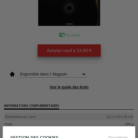
En stock
Acheter neuf à 23,00 €
Disponible dans 1 Magasin
Voir le guide des états
INFORMATIONS COMPLÉMENTAIRES
Dimensions du Livre
222 x 147 x 32 cm
Poids
498 g
ISBN-13
9791037512482
GESTION DES COOKIES
Tout refuser