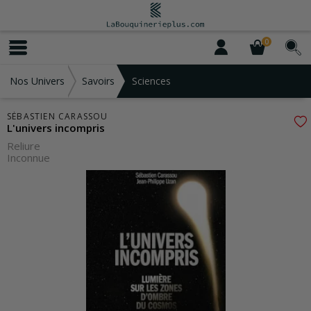
0
Nos Univers
Savoirs
Sciences
SÉBASTIEN CARASSOU
L'univers incompris
Reliure
Inconnue