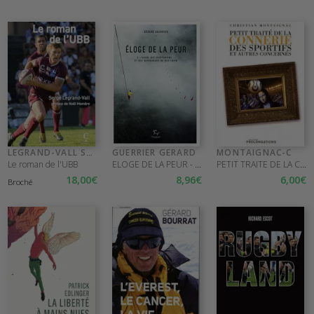
LEGRAND-VALL SERGE
GUERRIER GERARD
MONTAIGNAC-C
ELOGE DE LA PEUR - A L'USAGE DES AVENTUR
PETIT TRAITE DE LA CONNERIE DES SPORTIFS
Le roman de l'UBB
18
,00
€
8
,96
€
6
,00
€
Broché