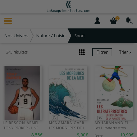
0
Nos Univers
Nature / Loisirs
Sport
Filtrer
Trier
345 résultats
LE BESCON ARMEL
MCNAMARA GARRETT
ADHARANAND FINN
TONY PARKER - UNE VIE DE BASKETTEUR
LES MORSURES DE LA MER
Les Ultraterrestres
8
,55
€
9
,90
€
10
,90
€
Poche